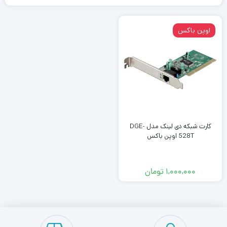
اوپن باکس
کارت شبکه دی لینک مدل DGE-
528T اوپن باکس
۱,۰۰۰,۰۰۰
تومان