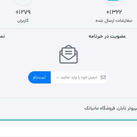
1279+
1322+
سفارشات ارسال شده
کاربران
عضویت در خبرنامه
نما
ثبت‌نام