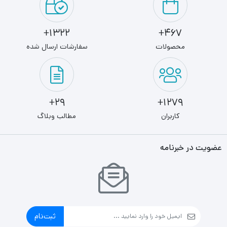
1322+
467+
محصولات
سفارشات ارسال شده
29+
1279+
کاربران
مطالب وبلاگ
عضویت در خبرنامه
ثبت‌نام