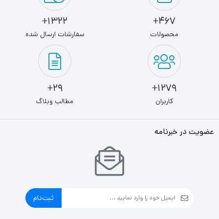
1322+
467+
محصولات
سفارشات ارسال شده
29+
1279+
کاربران
مطالب وبلاگ
عضویت در خبرنامه
ثبت‌نام