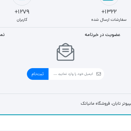
1279+
1322+
سفارشات ارسال شده
کاربران
عضویت در خبرنامه
نما
ثبت‌نام