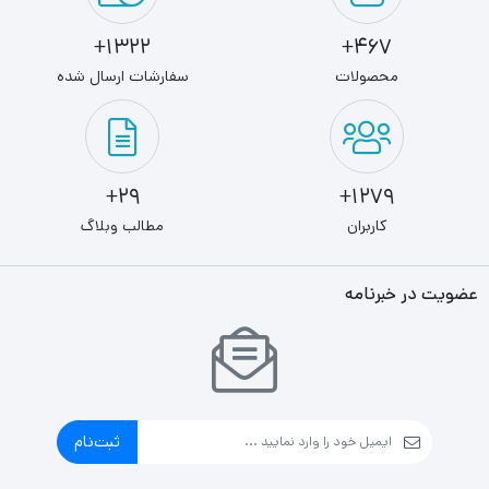
1322+
467+
محصولات
سفارشات ارسال شده
29+
1279+
کاربران
مطالب وبلاگ
عضویت در خبرنامه
ثبت‌نام