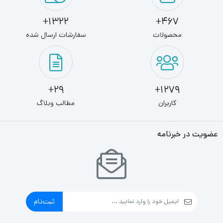
1322+
467+
محصولات
سفارشات ارسال شده
29+
1279+
کاربران
مطالب وبلاگ
عضویت در خبرنامه
ثبت‌نام