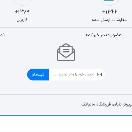
1279+
1322+
سفارشات ارسال شده
کاربران
عضویت در خبرنامه
نما
ثبت‌نام