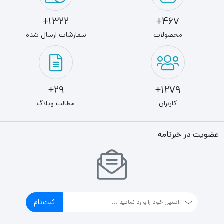
1322+
467+
محصولات
سفارشات ارسال شده
29+
1279+
کاربران
مطالب وبلاگ
عضویت در خبرنامه
ثبت‌نام