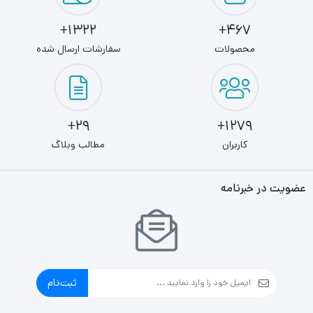
1322+
467+
محصولات
سفارشات ارسال شده
29+
1279+
کاربران
مطالب وبلاگ
عضویت در خبرنامه
ثبت‌نام