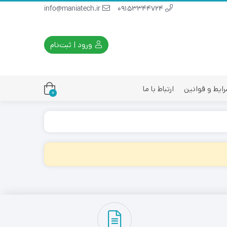
info@maniatech.ir
09153344724
ورود | ثبت‌نام
ایط و قوانین
ارتباط با ما
0