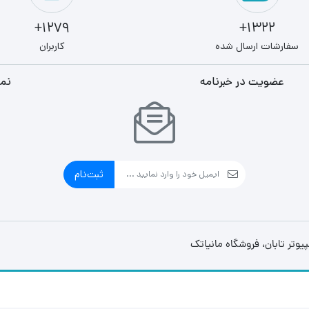
1279+
1322+
سفارشات ارسال شده
کاربران
عضویت در خبرنامه
نما
ثبت‌نام