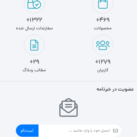
1322+
469+
محصولات
سفارشات ارسال شده
29+
1279+
کاربران
مطالب وبلاگ
عضویت در خبرنامه
ثبت‌نام