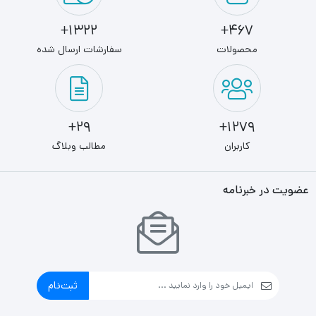
1322+
467+
محصولات
سفارشات ارسال شده
29+
1279+
کاربران
مطالب وبلاگ
عضویت در خبرنامه
ثبت‌نام