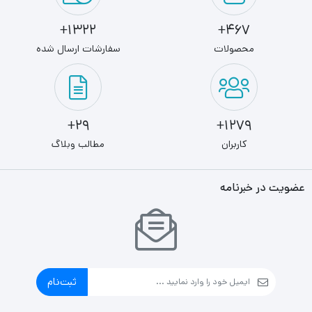
1322+
467+
محصولات
سفارشات ارسال شده
29+
1279+
کاربران
مطالب وبلاگ
عضویت در خبرنامه
ثبت‌نام