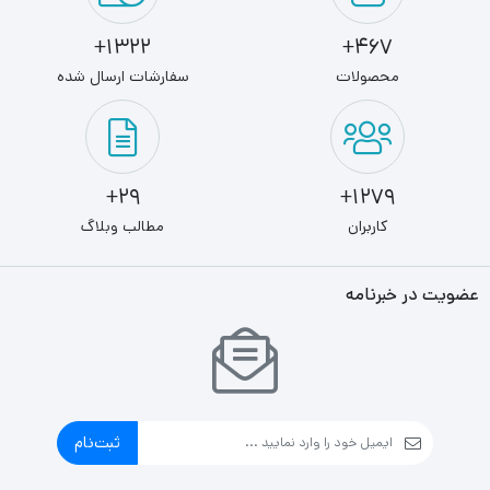
1322+
467+
محصولات
سفارشات ارسال شده
29+
1279+
کاربران
مطالب وبلاگ
عضویت در خبرنامه
ثبت‌نام