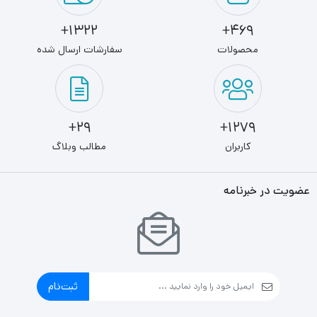
1322+
469+
محصولات
سفارشات ارسال شده
29+
1279+
کاربران
مطالب وبلاگ
عضویت در خبرنامه
ثبت‌نام