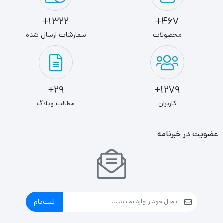
1322+
467+
محصولات
سفارشات ارسال شده
29+
1279+
کاربران
مطالب وبلاگ
عضویت در خبرنامه
ثبت‌نام