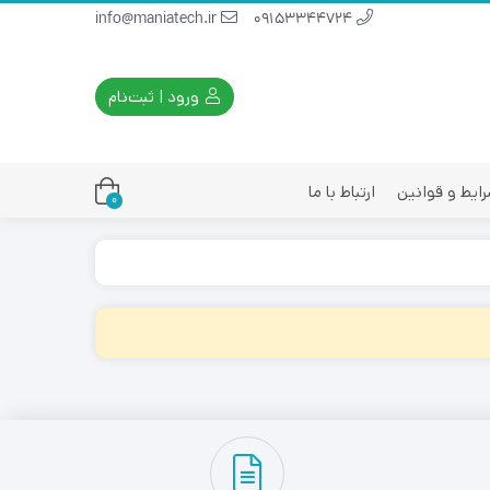
info@maniatech.ir
09153344724
ورود | ثبت‌نام
ایط و قوانین
ارتباط با ما
0