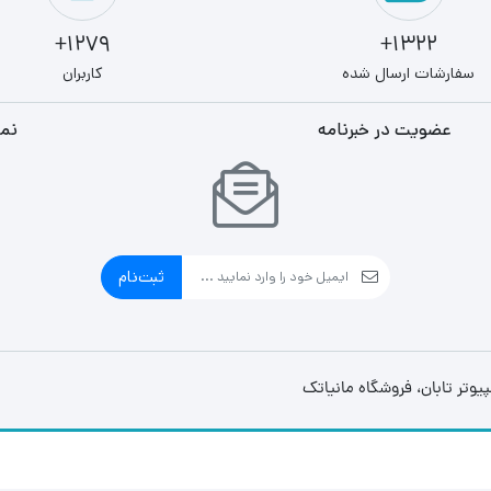
1279+
1322+
سفارشات ارسال شده
کاربران
عضویت در خبرنامه
نما
ثبت‌نام