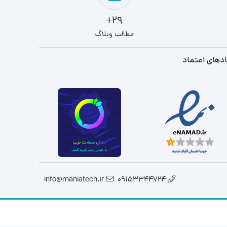
29+
مطالب وبلاگ
دهای اعتماد
info@maniatech.ir
09153344724