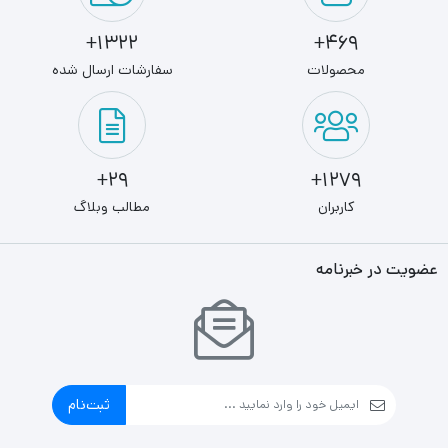
1322+
469+
محصولات
سفارشات ارسال شده
29+
1279+
کاربران
مطالب وبلاگ
عضویت در خبرنامه
ثبت‌نام