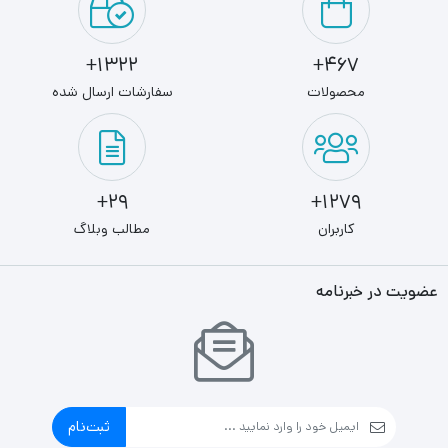
1322+
467+
محصولات
سفارشات ارسال شده
29+
1279+
کاربران
مطالب وبلاگ
عضویت در خبرنامه
ثبت‌نام