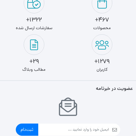
1322+
467+
محصولات
سفارشات ارسال شده
29+
1279+
کاربران
مطالب وبلاگ
عضویت در خبرنامه
ثبت‌نام