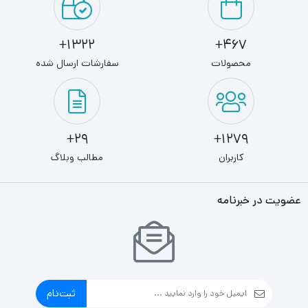
1322+
467+
محصولات
سفارشات ارسال شده
29+
1279+
کاربران
مطالب وبلاگ
عضویت در خبرنامه
ثبت‌نام