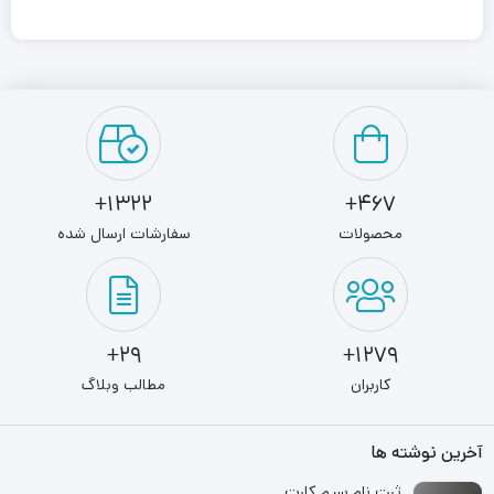
1322+
467+
محصولات
سفارشات ارسال شده
29+
1279+
کاربران
مطالب وبلاگ
آخرین نوشته ها
ثبت نام سیم کارت