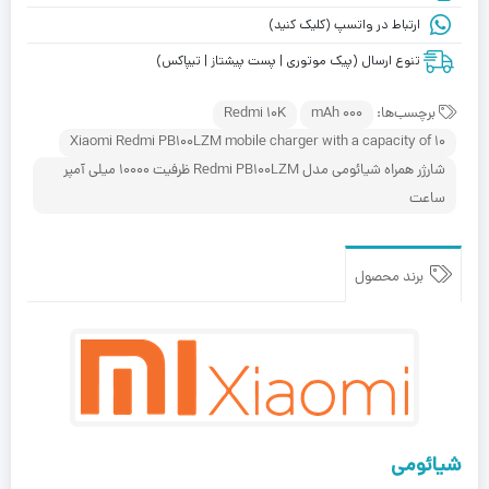
ارتباط در واتسپ (کلیک کنید)
تنوع ارسال (پیک موتوری | پست پیشتاز | تیپاکس)
برچسب‌ها:
000 mAh
Redmi 10K
Xiaomi Redmi PB100LZM mobile charger with a capacity of 10
شارژر همراه شیائومی مدل Redmi PB100LZM ظرفیت 10000 میلی آمپر
ساعت
برند محصول
شیائومی