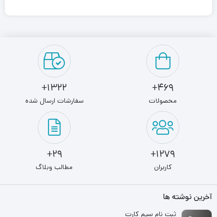
1322+
469+
محصولات
سفارشات ارسال شده
29+
1279+
کاربران
مطالب وبلاگ
آخرین نوشته ها
ثبت نام سیم کارت