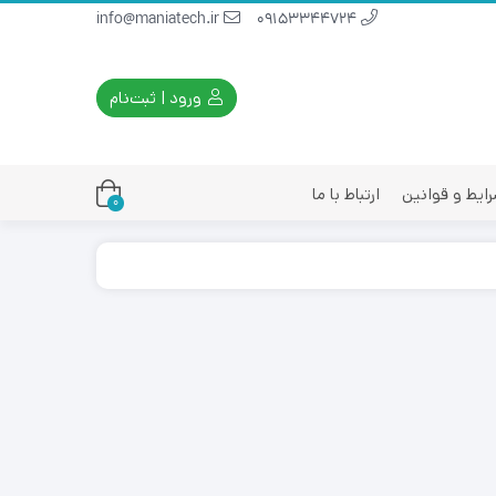
info@maniatech.ir
09153344724
ورود | ثبت‌نام
ایط و قوانین
ارتباط با ما
0