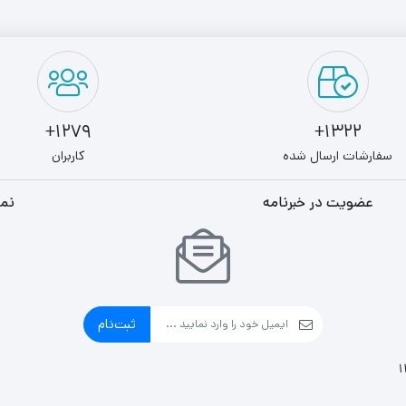
1279+
1322+
سفارشات ارسال شده
کاربران
عضویت در خبرنامه
نما
ثبت‌نام