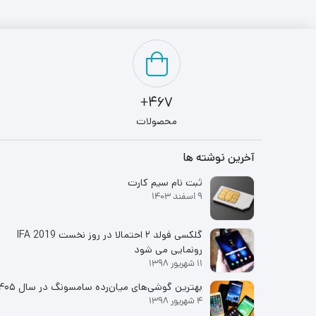
467+
محصولات
آخرین نوشته ها
ثبت نام سیم کارت
9 اسفند 1403
گلکسی فولد ۲ احتمالا در روز نخست IFA 2019
رونمایی می شود
11 شهریور 1398
بهترین گوشی‌های میان‌رده سامسونگ در سال ۱۴۰۵
4 شهریور 1398