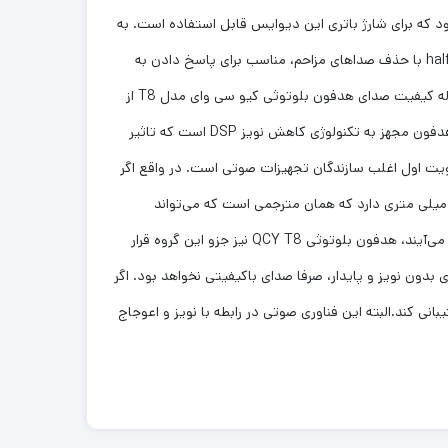
انتهای کیس شارژ (که شباهت قابل توجهی با کیس شارژ Apple AirPods دارد) ، درگاه Type-C دیده می‌شود که برای شارژ باتری این دیوایس قابل استفاده است. به
طور کلی، این هدفون بلوتوثی از پلاستیک Abs در چهار رنگ ساخته شده و ایرفون‌های بی سیم آن half-in-ear هستند. هدفون‌های half-in-ear با حذف صداهای مزاحم، مناسب برای پاسخ دادن به
تماس تلفنی، گوش کردن موسیقی، ورزش و حتی گیمینگ است. وزن هر گوشی 4 گرم و قد و قواره کیس شارژ نیز کوچک به نظر میرسد. مقوله کیفیت صدای هدفون بلوتوثی کیو سی وای مدل T8 از
چندین ابعاد قابل بررسی است. حتی طراحی آرگونومیک گوشی‌ها نیز در پخش صدای با کیفیت بی تاثیر نیست. طبق ادعای برند سازنده، این هدفون مجهز به تکنولوژی کاهش نویز DSP است که تاثیر
یت اول اغلب سازندگان تجهیزات صوتی است. در واقع اگر
عا کنیم تماس HD بدون فناوری کاهش نویز کارایی قابل قبولی ندارد، بیراه نگفته‌ایم. هدفون بلوتوثی کیو سی وای مدل T8 یک درایور 13 میلی متری دارد که همان مترجمی است که می‌تواند
سیگنال‌ها را به صدای قابل درک ما تبدیل کند. با توجه به این که هدفون‌هایی با درایور 10 تا 15 میلی متر استانداردترین نمونه‌ها به حساب می‌آیند، هدفون بلوتوثی QCY T8 نیز جزو این گروه قرار
 را داشته که الحق موفق هم بوده است. یک صدای بدون نویز و پایدار، صرفا صدای باکیفیتی نخواهد بود. اگر
ی با دقت بالا، پاسخ فرکانسی سریع و در نهایت بدون رنگ به گوشتان برسد، باید دیوایسی تهیه کنید که از فناوری HiFi پشتیبانی کند.البته این فناوری صوتی در رابطه با نویز و اعوجاج