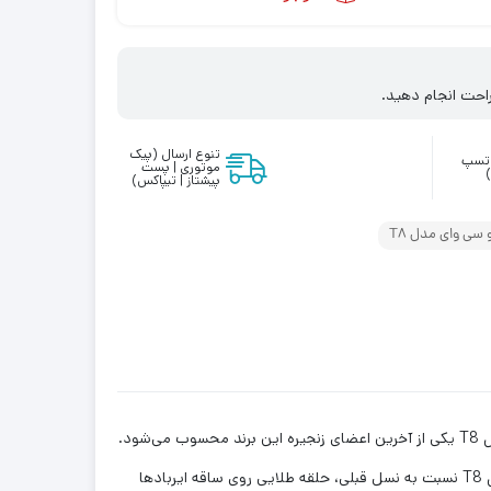
احت انجام دهید.
تنوع ارسال (پیک
واتسپ
موتوری | پست
پیشتاز | تیپاکس)
سی وای مدل T8
تاریخ برند QCY مملو از سابقه درخشان طراحی و تولید هدفون‌های بلوتوثی و اسپیکرهای بی سیم است که هدفون بلوتوثی کیو سی وای مدل T8 یکی از آخرین اعضای زنجیره این برند محسوب می‌شود.
هدفون بلوتوثی QCY T8 شباهت چشمگیری با هدفون QCY T7 داشته و از لحاظ ظاهری، سبک جدیدی را پیش نگرفته است.تنها تفاوت مدل T8 نسبت به نسل قبلی، حلقه طلایی روی ساقه ایربادها