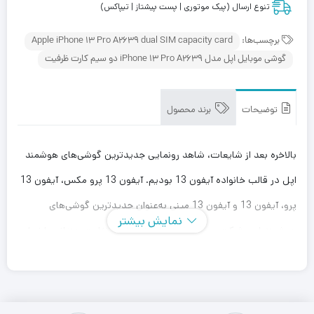
تنوع ارسال (پیک موتوری | پست پیشتاز | تیپاکس)
برچسب‌ها:
Apple iPhone 13 Pro A2639 dual SIM capacity card
گوشی موبایل اپل مدل iPhone 13 Pro A2639 دو سیم‌ کارت ظرفیت
توضیحات
برند محصول
بالاخره بعد از شایعات، شاهد رونمایی جدید‌ترین گوشی‌های هوشمند
اپل در قالب خانواده آیفون 13 بودیم. آیفون 13 پرو مکس، آیفون 13
پرو، آیفون 13 و آیفون 13 مینی به‌عنوان جدید‌ترین گوشی‌های
نمایش بیشتر
هوشمند این شرکت معرفی شدند. از نظر طراحی تفاوت چندانی با نسل
قبلی پرچمداران این شرکت شاهد نبودیم. تنها در نمای رو به رویی این
بار اپل از ناچ با عرض کمتری به نسبت نسل قبلی بهره برده است.
آیفون 13 پرو به صفحه‌نمایشی 6.1 اینچی با رزولوشن 2532×1170