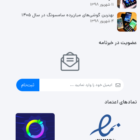
مکس را تشکیل می دهند. پردازنده A15 بایونیک هم این‌بار قدرتمند
11 شهریور 1398
تر از همیشه متشکل از شش هسته (2 هسته قدرتمند‌تر و 4 هسته با
بهترین گوشی‌های میان‌رده سامسونگ در سال ۱۴۰۵
4 شهریور 1398
صرفه انرژی کمتر) این پرچمدار قدرتمند را همراهی می‌کند. آیفون 13
پرو در چهار مدل با حافظه‌‌های داخلی 128/256/512 گیگابایت در کنار
عضویت در خبرنامه
مدل جدید با حافظه‌داخلی 1 ترابایت معرفی شد. برخی از آيفون‌های
وارد شده به بازار ایران از نوع اکتیو بوده که این مدل هم نوع اکتیو
است. با توجه به شرایط تحریمی و برای جلوگیری از غیرفعال شدن
گوشی، این مدل به صورت فعال شده از کشورهای آسیای شرقی مانند
ثبت‌نام
هنگ کنگ و سنگاپور وارد کشور شده است. به اینصورت که گوشی برای
نمادهای اعتماد
لحظاتی روشن و دوباره پلمپ شده تا برای واردات و استفاده در ایران
مشکلی وجود نداشته باشد.