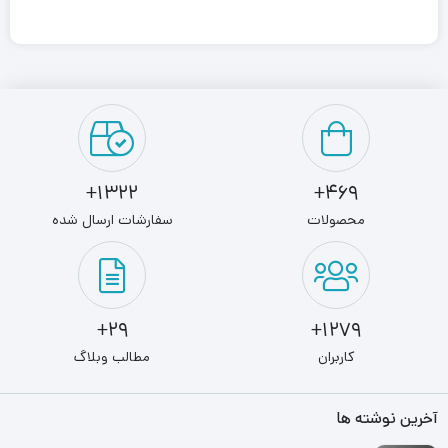
گوشی‌های شیائومی از صفحه‌نمایش بزرگ، باتری پرقدرت، طراحی
جذاب دوربین و سخت‌افزار مناسب برای اجرای بازی برخوردار است. این
مدل با پنل Super AMOLED ساخته‌شده و فاصله لبه صفحه‌نمایش در
آن بسیار کم است. این نمایشگر 6.67 اینچی حدود 395 پیکسل را در
هر اینچ جا داده است. بدنه و نمایشگر این محصول با استفاده از
1322+
469+
Corning Gorilla Glass 5 محافظت می‌شود تا گوشی در برابر خط
محصولات
سفارشات ارسال شده
‌وخش ایمن باشد. ویژگی دیگر Redmi Note 10 pro Max مجهز شدن
به حسگر اثرانگشت بر روی لبه کناری آن است. شیائومی برای این
محصول خود از یک دوربین چهارگانه استفاده کرده است. لنزعریض
29+
1279+
108 مگاپیکسلی، لنز فوق عریض 8 مگاپیکسلی، لنز ماکرو با کیفیت 5
کاربران
مطالب وبلاگ
مگاپیکسل و سنسور عمق 2 مگاپیکسلی مجموعه دوربین Redmi Note
آخرین نوشته ها
10 pro Max را تشکیل می‌دهد. یک دوربین سلفی 16 مگاپیکسلی هم