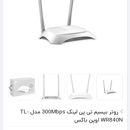
روتر بیسیم تی پی لینک 300Mbps مدل TL-
WR840N اوپن باکس