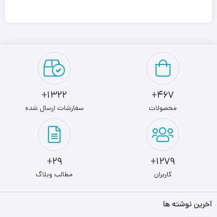
است. همچنین دکمه‌ی «نصب محافظت‌شده‌ی وایفای» WPS بر روی
بدنه‌ی روتر کدگذاری WPA2 روتر را تضمین می‌کند و آن را از
استفاده‌های دیگران حفاظت می‌کند. این روتر که با استانداردهای IEEE
802.11b/g/n سازگاری دارد به کاربران سرعتی برابر با 300Mbps ارائه
می‌دهد که برای اهداف مصارف خانگی بسیار مناسب است. فناوری CCA
1322+
467+
(فناوری کانال آزاد) به‌صورت خودکار از تداخل سیگنال با دستگاه‌های
محصولات
سفارشات ارسال شده
دیگر جلوگیری می‌کند و از این طریق عملکرد بی‌سیم را بهبود می‌بخشد.
همچنین ادمین شبکه می‌تواند با استفاده از قابلیت QoS میزان پهنای
باند به هر کامپیوتر را تعیین کند. نصب این روتر بسیار آسان بوده و با
29+
1279+
استفاده از Wizard های در نظر گرفته شده در مدتی کوتاه نصب‌شده و
کاربران
مطالب وبلاگ
کاربر می‌تواند از آن استفاده کند.
آخرین نوشته ها