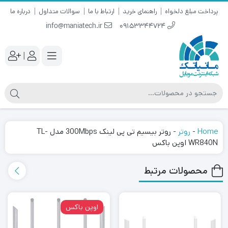
پرداخت مبلغ دلخواه
راهنمای خرید
ارتباط با ما
سوالات متداول
درباره ما
info@maniatech.ir
09153344724
|
Home
-
روتر
-
روتر بیسیم تی پی لینک 300Mbps مدل TL-
WR840N اوپن باکس
محصولات مرتبط
اوپن باکس