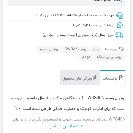
جهت خرید عمده با شماره 09153344724 تماس بگیرید.
ارتباط در واتسپ (کلیک کنید)
تنوع ارسال (پیک موتوری | پست پیشتاز | تیپاکس)
برچسب‌ها:
روتر
روتر DWR840
روتر بی سیم
روتر تی پی لینک
مودم
توضیحات
ویژگی های محصول
روتر بی‌سیم TL-WR840N دستگاهی مرکب از اتصال باسیم و بی‌سیم
است که برای ادارات کوچک و مصارف خانگی طراحی شده است. TL-
WR840N عملکرد بی‌سیم بسیار خوب و تحسین‌برانگیزی دارد و برای
نمایش بیشتر
استریم کردن ویدیو، تماس‌های VoIP و بازی‌های آنلاین بسیار مناسب