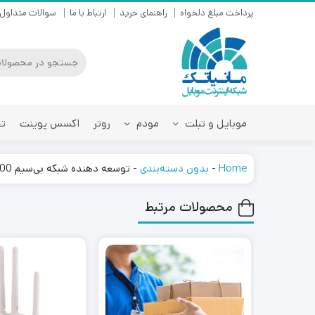
پرداخت مبلغ دلخواه
راهنمای خرید
ارتباط با ما
سوالات متداول
موبایل و تبلت
مودم
روتر
اکسس پوینت
تق
Home
-
بدون دسته‌بندی
-
توسعه دهنده شبکه بی‌سیم N300 تی پی-لینک مدل TP LINK TL-WA850RE
محصولات مرتبط