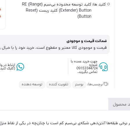
کلید ها:
کلید توسعه محدوده بی‌سیم (RE (Range
د
Extender) Button) کلید ریست (Reset
د
Button)
ضمانت قیمت و موجودی
قیمت و موجودی کالا معتبر و مقطوع است. خرید خود را با خیال ر
جهت خرید عمده با
شماره
ارتباط در 
09153344724
(کلیک کنید)
تماس بگیرید.
برچسب‌ها:
بوستر
تقویت کننده
توسعه دهنده
د محصول
 برخی طبقه‌ها آنتن‌دهی شبکه‌ی بی‌سیم کم است یا چنان‌چه در یکی از نقاط منزل‌