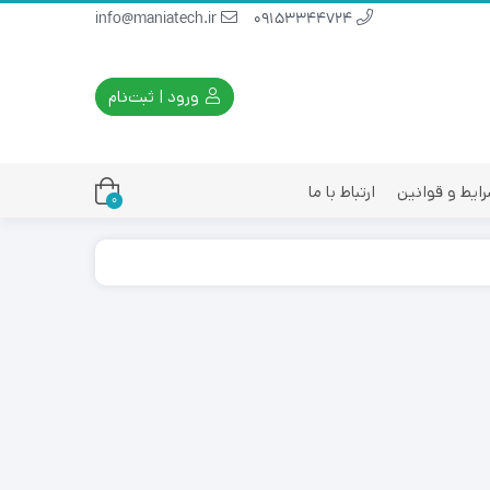
info@maniatech.ir
09153344724
ورود | ثبت‌نام
ایط و قوانین
ارتباط با ما
0