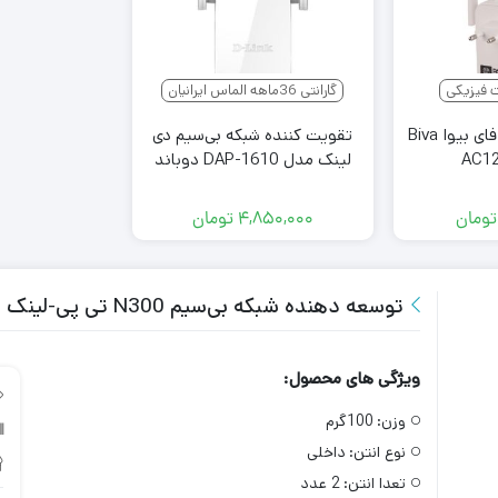
 فیزیکی
گارانتی 36ماهه الماس ایرانیان
تقویت کننده وای فای بیوا Biva
تقویت کننده شبکه بی‌سیم دی
AC1
لینک مدل DAP-1610 دوباند
D-Link AC1200
تومان
۴,۸۵۰,۰۰۰
تومان
توسعه دهنده شبکه بی‌سیم N300 تی پی-لینک مدل TP LINK TL-WA850RE
ویژگی های محصول:
وزن:
100گرم
نوع انتن:
داخلی
تعدا انتن:
2 عدد