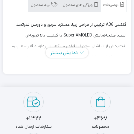
توضیحات
ویژگی های محصول
برند محصول
گلکسی A36 ترکیبی از طراحی زیبا، عملکرد سریع و دوربین قدرتمند
است. صفحه‌نمایش Super AMOLED با کیفیت بالا تجربه‌ای
لذت‌بخش از تماشای محتوا را فراهم می‌کند. با پردازنده قدرتمند و رم
نمایش بیشتر
مناسب، اجرای نرم‌افزارها و بازی‌ها بدون لگ انجام می‌شود. دوربین
اصلی با کیفیت بالا برای ثبت لحظات خاص، و دوربین سلفی مناسب
برای عکس‌های شبکه‌های اجتماعی در نظر گرفته شده است. باتری
بادوام، پشتیبانی از شارژ سریع و رابط کاربری One UI از دیگر ویژگی‌های
کاربردی آن است. گزینه‌ای مناسب برای کاربرانی که به دنبال گوشی
خوش‌قیمت و باکیفیت هستند.
1322+
467+
محصولات
سفارشات ارسال شده