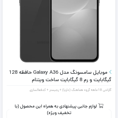
موبایل سامسونگ مدل Galaxy A36 حافظه 128
گیگابایت و رم 8 گیگابایت ساخت ویتنام
گارانتی 18ماهه گروه هماهنگ (داریا) + رجیستر + کدفعالسازی
لوازم جانبی پیشنهادی به همراه این محصول (با
تخفیف ویژه)