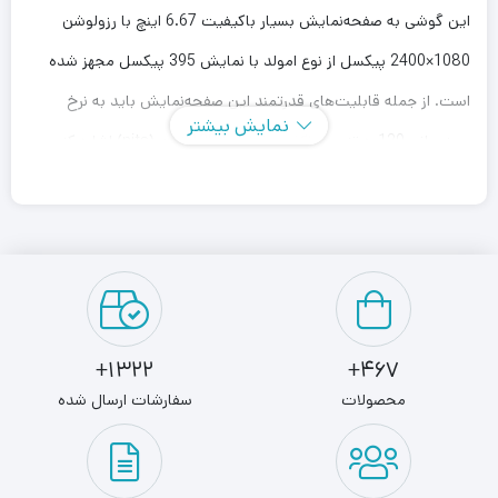
این گوشی به صفحه‌نمایش بسیار با‌کیفیت 6.67 اینچ با رزولوشن
1080×2400 پیکسل از نوع امولد با نمایش 395 پیکسل مجهز شده
است. از جمله قابلیت‌های قدرتمند این صفحه‌نمایش باید به نرخ
نمایش بیشتر
بروزرسانی 120 هرتز و حداکثر روشنایی 1300 نیت (nits) اشاره کنیم.
روشنایی بالای صفحه‌نمایش سبب شده تا نه تنها در شرایط نوری
متنوع، بلکه زیر تابش مستقیم نور خورشید هم وضوح تصویر بسیار
با‌کیفیتی را شاهد باشید. در قسمت پشتی هم یک سنسور دوربین
اصلی قدرتمند 200 مگاپیکسل در کنار سنسور 8 مگاپیکسل فوق‌عریض
و سنسور 2 مگاپیکسل ماکرو در نظر گرفته شده. سنسور دوربین اصلی
1322+
467+
این گوشی در زمینه عکاسی نور روز و نور شب توقعات شما را بیش از
محصولات
سفارشات ارسال شده
یک گوشی میان‌رده بر‌آورده می‌کند. البته نباید فراموش کنیم که دوربین
اصلی توانایی فیلمبرداری 1080 و سرعت 60 فریم در ثانیه را دارد. برای