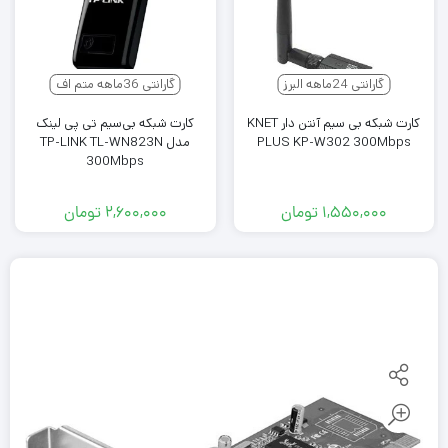
گارانتی 24ماهه البرز
گارانتی 36ماهه متم اف
کارت شبکه بی سیم آنتن دار KNET
کارت شبکه بی‌سیم تی پی لینک
PLUS KP-W302 300Mbps
مدل TP-LINK TL-WN823N
300Mbps
۱,۵۵۰,۰۰۰
تومان
۲,۶۰۰,۰۰۰
تومان