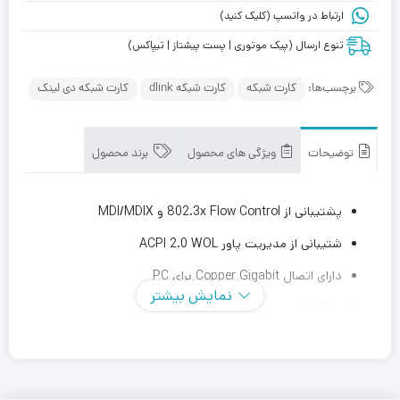
ارتباط در واتسپ (کلیک کنید)
تنوع ارسال (پیک موتوری | پست پیشتاز | تیپاکس)
برچسب‌ها:
کارت شبکه
کارت شبکه dlink
کارت شبکه دی لینک
توضیحات
ویژگی های محصول
برند محصول
پشتیبانی از 802.3x Flow Control و MDI/MDIX
شتیبانی از مدیریت پاور ACPI 2.0 WOL
دارای اتصال Copper Gigabit برای PC
نمایش بیشتر
سازگار با ویندوز 7 32 و 64 بیتی
سایز کوچک و جمع و جور و مصرف برق کم