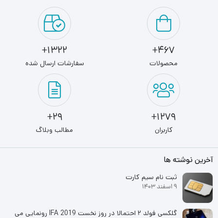
1322+
467+
محصولات
سفارشات ارسال شده
29+
1279+
کاربران
مطالب وبلاگ
آخرین نوشته ها
ثبت نام سیم کارت
9 اسفند 1403
گلکسی فولد ۲ احتمالا در روز نخست IFA 2019 رونمایی می