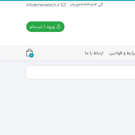
info@maniatech.ir
09153344724
ورود | ثبت‌نام
ایط و قوانین
ارتباط با ما
0