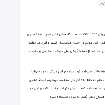
وکیا
مودم نوکیا Fastmile 5G Gateway 3.2 ، نسخه و ورژن بروزرسانی شده Nokia 3.1 است. برتری این مدل نسبت به مودم Gateway 3.1 در ویژگی Lock Band هست. که امکان قفل کردن دستگاه روی
ودم تنها یک سال پس از رونمایی از ورژن قدیمی و در سال 2021 ، وارد بازار شد. هم‌ اکنون این مودم در اختیار علاقمندان است و افراد می‌توانند
ی باند های 2.4 و 5 گیگاهرتز است به همین خاطر ، دستگاه‌ های مختلف از جمله؛ گوشی‌ های هوشمند قدیمی و جدید ،
این مودم سیم کارتی ، دارای یک درگاه پورت WAN یا Wide Area Network است. که می‌توان از آن برای اتصال مودم به یک شبکه خارجی یا External استفاده کرد. علاوه بر این ویژگی ، مودم نوکیا
رای اتصال دستگاه‌ های مختلف در محدوده خانه یا دفتر کار استفاده می‌شود. دستگاه‌هایی
 به صورت از راه دور ، از آن‌ ها استفاده کنند. شایان ذکر است که ؛ علاوه بر این دو