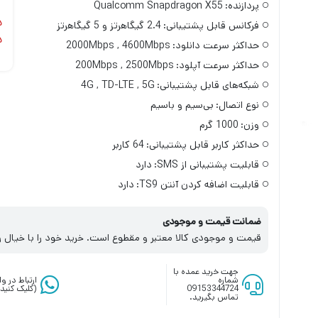
پردازنده:
Qualcomm Snapdragon X55
د
فرکانس قابل پشتیبانی:
2.4 گیگاهرتز و 5 گیگاهرتز
د
حداکثر سرعت دانلود:
2000Mbps , 4600Mbps
حداکثر سرعت آپلود:
200Mbps , 2500Mbps
شبکه‌های قابل پشتیبانی:
4G , TD-LTE , 5G
نوع اتصال:
بی‌سیم و باسیم
وزن:
1000 گرم
حداکثر کاربر قابل پشتیبانی:
64 کاربر
قابلیت پشتیبانی از SMS:
دارد
قابلیت اضافه کردن آنتن TS9:
دارد
ضمانت قیمت و موجودی
قیمت و موجودی کالا معتبر و مقطوع است. خرید خود را با خیال ر
جهت خرید عمده با
شماره
ارتباط در 
09153344724
(کلیک کنید)
تماس بگیرید.