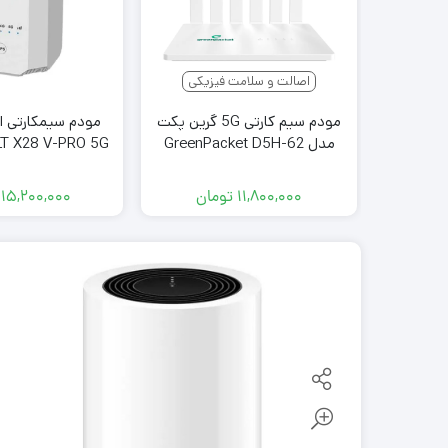
اصالت و سلامت فیزیکی
مودم سیم کارتی 5G گرین پکت
مودم سیمکارتی 
مدل GreenPacket D5H-62
بدون جعبه( استوک )
گرید A+ (سوپر 
جعبه اورج
۱۱,۸۰۰,۰۰۰
تومان
۱۵,۲۰۰,۰۰۰