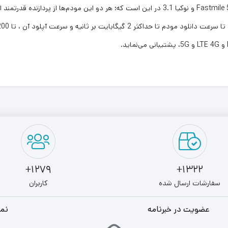
1279+
1322+
سفارشات ارسال شده
کاربران
عضویت در خبرنامه
نما