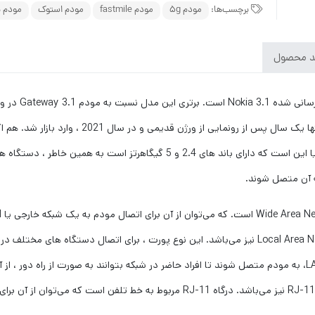
برچسب‌ها:
مودم 5g
مودم fastmile
مودم استوک
مودم ن
د محصول
یک فرکانس خاص را به کاربر می دهد. ورژن تازه این م
آن را خریداری نمایند. یکی از ویژگی‌ های بارز و مهم مودم نوکیا این است که دارا
به آن متصل شوند.
Fastmile 5G Gateway 3.2 دارای یک پورت LAN یا Local Area Network نیز می‌باشد. این نوع پورت ، ب
همانند کامپیوتر، پرینتر و غیره ، می‌توانند به واسطه پورت LAN، به مودم متصل شوند تا افراد حاضر در شبکه بتوانند