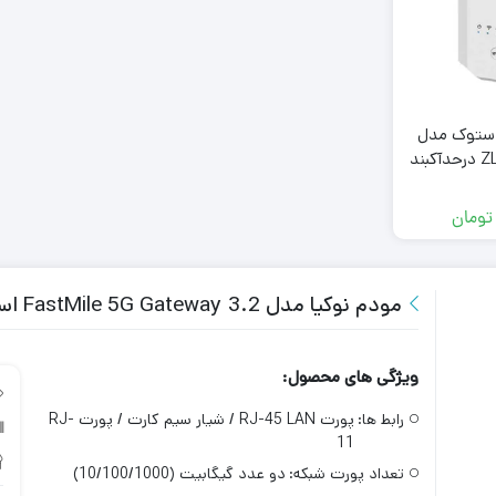
استوک مدل
ZLT X28 V-PRO 5G درحدآکبند
ادمین دائمی) با
ینال
تومان
مودم نوکیا مدل FastMile 5G Gateway 3.2 استوک
ویژگی های محصول:
رابط‌‌ ها:
پورت RJ-45 LAN / شیار سیم کارت / پورت RJ-
11
تعداد پورت شبکه:
دو عدد گیگابیت (10/100/1000)