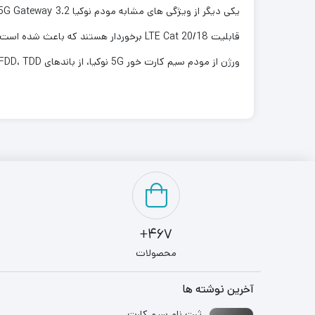
ورژن از مودم سیم کارت خور 5G نوکیا، از باندهای FDD، TDD و LTE 4G و 5G، پشتیبانی می‌نماید.
467+
محصولات
آخرین نوشته ها
ثبت نام سیم کارت