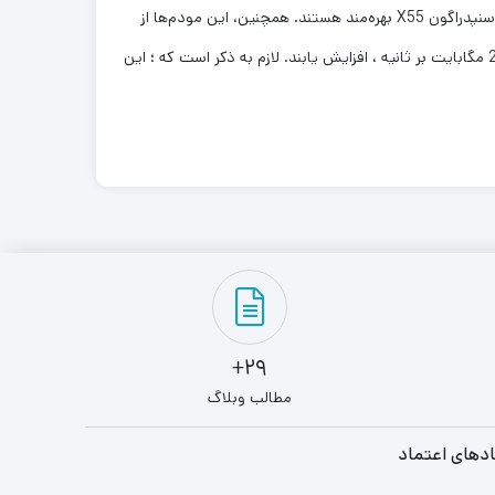
یکی دیگر از ویژگی‌ های مشابه مودم نوکیا Fastmile 5G Gateway 3.2 و نوکیا 3.1 در این است که؛ هر دو این مودم‌ها از پردازنده قدرتمند اسنپدراگون X55 بهره‌مند هستند. همچنین، این مودم‌ها از
قابلیت LTE Cat 20/18 برخوردار هستند که باعث شده است تا سرعت دانلود مودم تا حداکثر 2 گیگابایت بر ثانیه و سرعت آپلود آن ، تا 200 مگابایت بر ثانیه ، افزایش یابند. لازم به ذکر است که ؛ این
29+
مطالب وبلاگ
دهای اعتماد