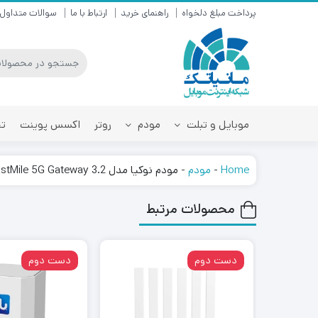
پرداخت مبلغ دلخواه
راهنمای خرید
ارتباط با ما
سوالات متداول
موبایل و تبلت
مودم
روتر
اکسس پوینت
تق
Home
-
مودم
-
مودم نوکیا مدل FastMile 5G Gateway 3.2 استوک
محصولات مرتبط
دست دوم
دست دوم