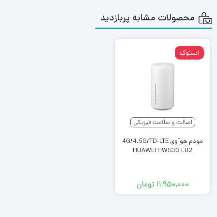
محصولات مشابه پربازدید
(Carrier Aggregation) از تجمیع چند کانال بطور همزمان برای
دستیابی به پهنای باند بیشتر و ارتباط پایدارتر بهره می برد. این مودم
با فریمور اورجینال آنلاک هواوی امکان تطبیق و آپدیت خودکار پروتکل
استوک
های ارتباطی را داشته و کاربر می تواند بدون محدودیت از هر سیم
کارتی (سایز نانو) که آنتن دهی بهتری در محل مورد استفاده دارد نظیر
ایرانسل یا پیشگامان استفاده نماید.
اصالت و سلامت فیزیکی
این محصول در حد آکبند و با جعبه می باشد.
مودم هوآوی 4G/4.5G/TD-LTE
HUAWEI HWS33 L02
۱۱,۹۵۰,۰۰۰
تومان