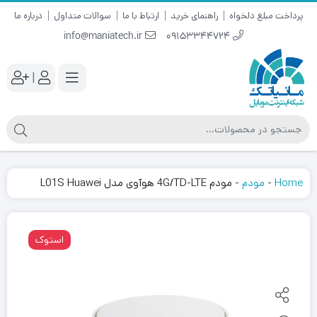
پرداخت مبلغ دلخواه
راهنمای خرید
ارتباط با ما
سوالات متداول
درباره ما
info@maniatech.ir
09153344724
|
Home
-
مودم
-
مودم 4G/TD-LTE هوآوی مدل L01S Huawei
استوک