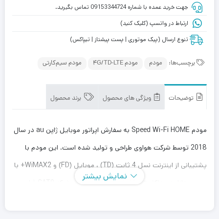
جهت خرید عمده با شماره 09153344724 تماس بگیرید.
ارتباط در واتسپ (کلیک کنید)
تنوع ارسال (پیک موتوری | پست پیشتاز | تیپاکس)
برچسب‌ها:
مودم
مودم 4G/TD-LTE
مودم سیم‌کارتی
توضیحات
ویژگی های محصول
برند محصول
مودم Speed Wi-Fi HOME به سفارش اپراتور موبایل ژاپن au در سال
2018 توسط شرکت هواوی طراحی و تولید شده است. این مودم با
پشتیبانی از اینترنت نسل 4 ثابت (TD) ، موبایل (FD) و WiMAX2+ با
نمایش بیشتر
سرعت دانلود حداکثر 440Mbps در رده تجهیزات شبکه CAT9 قرار
دارد. این مودم که با نام اختصاری HWS32MWA شرکت هواوی و یا
L01s شرکت au نیز شناخته می شود، با استفاده از تجمیع فرکانسی