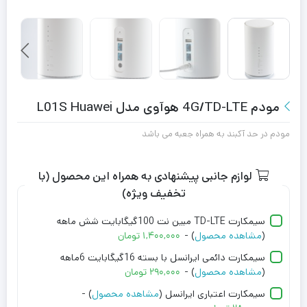
مودم 4G/TD-LTE هوآوی مدل L01S Huawei
مودم در حد آکبند به همراه جعبه می باشد
لوازم جانبی پیشنهادی به همراه این محصول (با
تخفیف ویژه)
سیمکارت TD-LTE مبین نت 100گیگابایت شش ماهه
(
مشاهده محصول
) -
۱,۴۰۰,۰۰۰
تومان
سیمکارت دائمی ایرانسل با بسته 16گیگابایت 6ماهه
(
مشاهده محصول
) -
۲۹۰,۰۰۰
تومان
سیمکارت اعتباری ایرانسل (
مشاهده محصول
) -