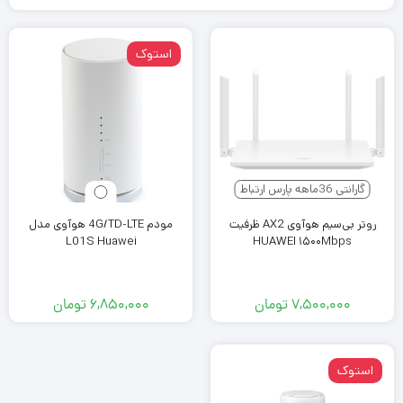
استوک
گارانتی 36ماهه پارس ارتباط
روتر بی‌سیم هوآوی AX2 ظرفیت
مودم 4G/TD-LTE هوآوی مدل
L01S Huawei
HUAWEI ۱۵۰۰Mbps
۷,۵۰۰,۰۰۰
تومان
۶,۸۵۰,۰۰۰
تومان
استوک