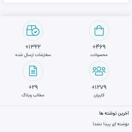
حدود ۴۶٪ درصد در بخش تحقیق و توسعه فعالیت می‌کنند. این
شرکت حدود ۲۰ مؤسسه تحقیق و توسعه در کشورهای چین، ایالات
متحده، آلمان، سوئد، هند، روسیه و ترکیه دارد و در سال ۲۰۱۱ در
حدود ۳٫۷۴ میلیارد دلار در تحقیق و توسعه سرمایه‌گذاری کرد و در
سال ۲۰۱۸ اولین گوشی ۳ دوربین جهان را به نام p20pro به بازار جهانی
عرضه کرد.
1322+
469+
محصولات
سفارشات ارسال شده
29+
1279+
کاربران
مطالب وبلاگ
آخرین نوشته ها
نوشته ای پیدا نشد!