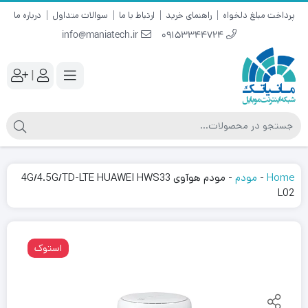
پرداخت مبلغ دلخواه
راهنمای خرید
ارتباط با ما
سوالات متداول
درباره ما
info@maniatech.ir
09153344724
|
Home
-
مودم
-
مودم هوآوی 4G/4.5G/TD-LTE HUAWEI HWS33
L02
استوک