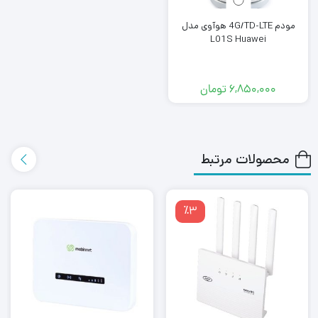
مودم 4G/TD-LTE هوآوی مدل
L01S Huawei
۶,۸۵۰,۰۰۰
تومان
محصولات مرتبط
٪3