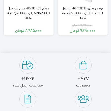
مودم رومیزی 4G TDLTE ایرانسل
مودم 4G/TD-LTE مبین نت مدل
TF-i120 B1 بسته 100گیگ سه
MN6200 D با بسته 30 گیگ سه
ماهه
ماهه
۹,۹۹۰,۰۰۰
تومان
۹,۶۹۰,۰۰۰
تومان
۸,۹۸۵,۰۰۰
تومان
قیمت
قیمت
فعلی:
اصلی:
۹,۶۹۰,۰۰۰ تومان.
۹,۹۹۰,۰۰۰ تومان
بود.
1322+
467+
محصولات
سفارشات ارسال شده