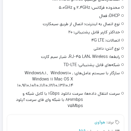
محدوده فرکانس:
۲.۴GHz و ۵.۰GHz
DHCP:
فعال
نوع اتصال به اینترنت:
اتصال از طریق سیمکارت
حداکثر کاربر قابل پشتیبانی:
۲۰
اتصالات:
۴G LTE
نوع آنتن:
داخلی
رابط‌ها:
RJ-۴۵ LAN، Wireless، شیار سیم کارت
شبکه‌های قابل پشتیبانی:
TD-LTE
سازگار با سیستم‌ عامل‌های:
Windows۸.۱、Windows۱۰ ,
Windows ۱۱ Mac OS X
۱۰.۹/۱۰.۱۰/۱۰.۱۱/۱۰.۱۲/۱۰.۱۳/۱۰.۱۴
سرعت انتقال داده‌ها:
سرعت دانلود ۱Gbps با کابل شبکه و
۸۶۷mbps با شبکه وای فای سرعت آپلود
۷۵Mbps
برند:
هوآوی