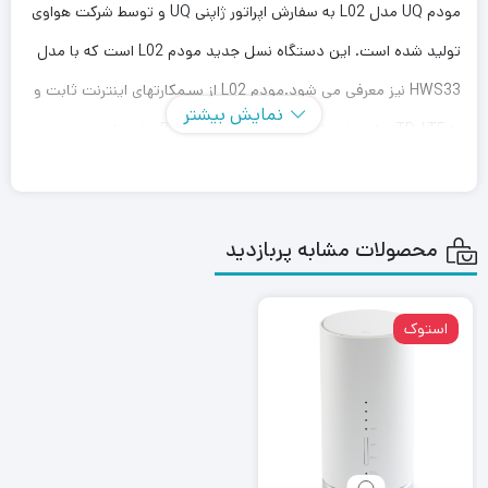
مودم UQ مدل L02 به سفارش اپراتور ژاپنی UQ و توسط شرکت هواوی
تولید شده است. این دستگاه نسل جدید مودم L02 است که با مدل
HWS33 نیز معرفی می شود.مودم L02 از سیمکارتهای اینترنت ثابت و
نمایش بیشتر
یا TD-LTE و از بعضی از فرکانسهای FDD مانند B1 پشتیبانی می
کند.L02 دارای دو عدد پورت لن گیگا بایتی و شبکه وای فای
802.11a/b/g/n/ac می باشد.
محصولات مشابه پربازدید
استوک