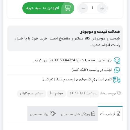
تعداد:
افزودن به سبد خرید
مودم
هوآوی
4G/4.5G/TD-
ضمانت قیمت و موجودی
LTE
قیمت و موجودی کالا معتبر و مقطوع است. خرید خود را با خیال
HUAWEI
راحت انجام دهید.
HWS33
L02
جهت خرید عمده با شماره 09153344724 تماس بگیرید.
ارتباط در واتسپ (کلیک کنید)
تنوع ارسال (پیک موتوری | پست پیشتاز | تیپاکس)
برچسب‌ها:
مودم 4G/TD-LTE
مودم l02
مودم سیم‌کارتی
توضیحات
ویژگی های محصول
برند محصول