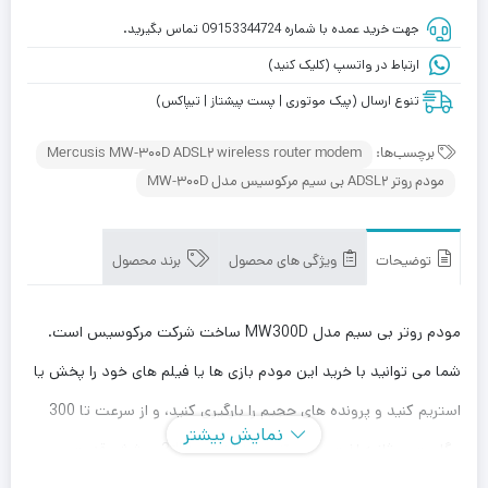
جهت خرید عمده با شماره 09153344724 تماس بگیرید.
ارتباط در واتسپ (کلیک کنید)
تنوع ارسال (پیک موتوری | پست پیشتاز | تیپاکس)
برچسب‌ها:
Mercusis MW-300D ADSL2 wireless router modem
مودم روتر ADSL2 بی‌ سیم مرکوسیس مدل MW-300D
توضیحات
ویژگی های محصول
برند محصول
مودم روتر بی سیم مدل MW300D ساخت شرکت مرکوسیس است.
شما می توانید با خرید این مودم بازی ها یا فیلم های خود را پخش یا
استریم کنید و پرونده های حجیم را بارگیری کنید، و از سرعت تا 300
نمایش بیشتر
مگابیت بر ثانیه لذت ببرید. آنتن های ثابت 3dBi پوشش قدرت بی