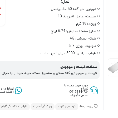
فعال)
د
دوربین:
دو گانه 50 مگاپیکسل
د
سیستم عامل:
اندروید 13
وزن:
192 گرم
سایز صفحه نمایش:
6.74 اینچ
شبکه اینترنت:
4G
بلوتوث:
ورژن 5.3
ظرفیت باتری:
5000 میلی‌ آمپر ساعت
ضمانت قیمت و موجودی
قیمت و موجودی کالا معتبر و مقطوع است. خرید خود را با خیال ر
جهت خرید عمده با
شماره
ارتباط در 
09153344724
(کلیک کنید)
تماس بگیرید.
برچسب‌ها:
دو سیم کارت
رم 8 گیگابایت
ظرفیت 256 گیگابایت