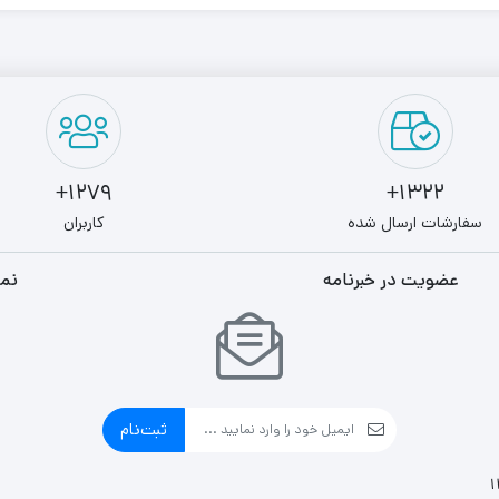
1279+
1322+
سفارشات ارسال شده
کاربران
عضویت در خبرنامه
نما
ثبت‌نام