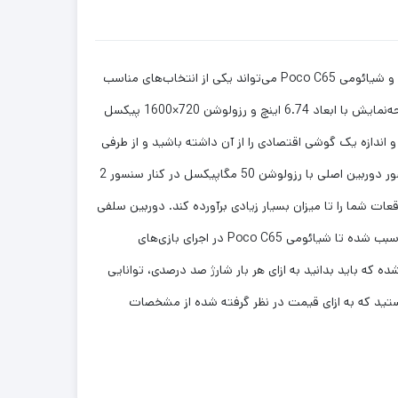
شاید شما هم به دنبال خرید گوشی هوشمندی باشید که در کنار بهره بردن از مشخصات فنی مناسب، قیمت مقرون به‌صرفه‌ای هم داشته باشد و شیائومی Poco C65 می‌تواند یکی از انتخاب‌های مناسب
برای شما باشد. این گوشی به نسبت قیمت در نظر گرفته شده از مشخصات فنی مناسبی بهره برده است. در نمای رو‌به‌رویی این گوشی به صفحه‌نمایش با ابعاد 6.74 اینچ و رزولوشن 720×1600 پیکسل
د توقعی در حد و اندازه یک گوشی اقتصادی را از آن داشته باشید و از طرفی
نرخ بروزرسانی 90 هرتز آن سبب شده تا عملکرد به نسبت روان و بدون لگ داشته باشد. در قسمت پشتی این گوشی شاهد قرار‌گیری یک سنسور دوربین اصلی با رزولوشن 50 مگاپیکسل در کنار سنسور 2
ده می‌تواند توقعات شما را تا میزان بسیار زیادی بر‌آورده کند. دوربین سلفی
8 مگاپیکسل هم برای برقراری تماس‌های تصویری عملکرد بسیار خوب و کاملا قابل قبولی دارد. حضور پردازنده هلیو G85 شرکت مدیاتک هم سبب شده تا شیائومی Poco C65 در اجرای بازی‌های
سبی داشته باشد. این گوشی به باتری با میزان ظرفیت 5000 میلی‌آمپرساعت مجهز شده که باید بدانید به ازای هر بار شارژ صد درصدی، توانایی
 هستید که به ازای قیمت در نظر گرفته شده از مشخصات