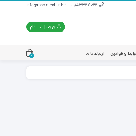
info@maniatech.ir
09153344724
ورود | ثبت‌نام
ایط و قوانین
ارتباط با ما
0