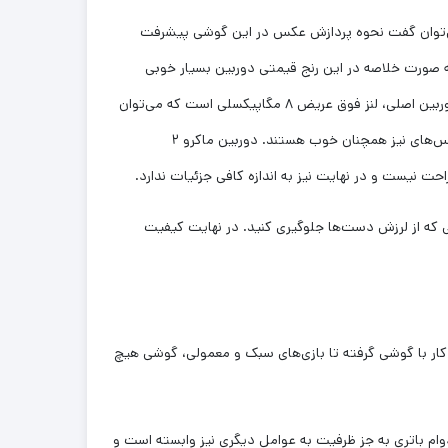
ل‌ گذشته تغییر شدیدی نداشته است. دوربین اصلی دارای رزولوشن ۵۰ مگاپیکسل و دیافراگم f/1.8 است. می‌توان گفت نحوه پردازش عکس در این گوشی پیشرفت
به صورت خلاصه در این رنج قیمتی دوربین بسیار خوبی
نصیب‌تان خواهد شد. البته که در نور کم اوضاع کمی متفاوت خواهد بود و در هر صورت کمی نویز را در تصاویر خواهید داشت. بخش دیگر دوربین اصلی، لنز فوق عریض ۸ مگاپیکسلی است که می‌توان
گفت عملکرد خوبی را از خود به نمایش می‌گذارد، اعوجاج تصاویر گرفته شده کم است و جزئیات به اندازه کافی حضور دارند. همچنین رنگ عکس‌های نیز همچنان خوب هستند. دوربین ماکرو ۲
 نیست و در نهایت نیز به اندازه کافی جزئیات ندارد.
شرطی که از لرزش دست‌ها جلوگیری کنید. در نهایت کیفیت
ورد کارهای روزمره و کار با گوشی گرفته تا بازی‌های سبک و معمولی، گوشی هیچ
البته که میزان دوام باتری به جز ظرفیت به عوامل دیگری نیز وابسته است و