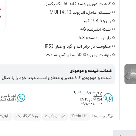
کیفیت دوربین:
سه گانه 50 مگاپیکسل
د
سیستم عامل:
اندروید 13، MIUI 14
د
وزن:
198.5 گرم
شبکه اینترنت:
4G
بلوتوث:
نسخه 5.3
مقاومت در برابر آب و گرد و غبار:
IP53
ظرفیت باتری:
5000 میلی آمپر ساعت
ضمانت قیمت و موجودی
قیمت و موجودی کالا معتبر و مقطوع است. خرید خود را با خیال ر
جهت خرید عمده با
شماره
ارتباط در 
09153344724
(کلیک کنید)
تماس بگیرید.
برچسب‌ها:
Redmi 12
دو سیم کارت
رم 8 گیگابایت
ظرفیت 128 گیگاب