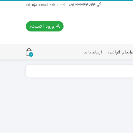
info@maniatech.ir
09153344724
ورود | ثبت‌نام
ایط و قوانین
ارتباط با ما
0