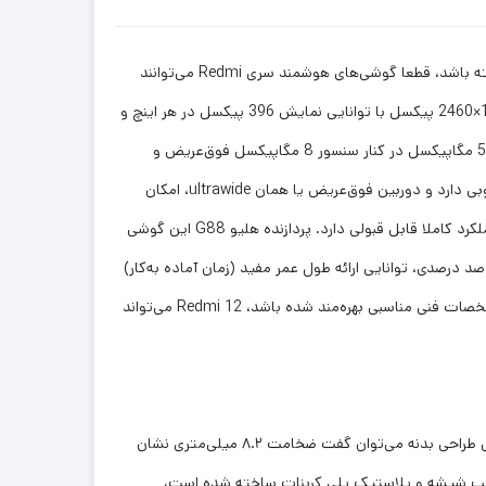
اگر به دنبال خرید گوشی‌ هوشمند میان‌رده با‌کیفیتی هستید که در کنار بهره بردن از مشخصات فنی مناسب، قیمت مقرون به‌صرفه‌ای هم داشته باشد، قطعا گوشی‌های هوشمند سری Redmi می‌توانند
گزینه بسیار مناسبی برای شما باشند. شیائومی Redmi 12 هم یکی از این گوشی‌های میان‌رده است. صفحه‌نمایش 6.79 اینچ با رزولوشن 1080×2460 پیکسل با توانایی نمایش 396 پیکسل در هر اینچ و
نرخ بروزرسانی 90 هرتز، وضوح تصویر بسیار خوب و عملکرد روانی را ارائه می‌کند. در قسمت پشتی هم یک سنسور دوربین اصلی با رزولوشن 50 مگاپیکسل در کنار سنسور 8 مگاپیکسل فوق‌عریض و
سنسور 2 مگاپیکسل ماکرو، دوربین سه‌گانه قسمت پشتی این گوشی را تشکیل می‌دهند. دوربین اصلی در نور روز و نور شب عملکرد بسیار خوبی دارد و دوربین فوق‌عریض یا همان ultrawide، امکان
ثبت تصاویر جذاب در طبیعت را فراهم کرده است. برای دوربین سلفی هم سنسور با رزولوشن 8 مگاپیکسل در نظر گرفته شده که در نور روز عملکرد کاملا قابل قبولی دارد. پردازنده هلیو G88 این گوشی
میلی‌آمپر‌ساعت این گوشی هم به ازای هر بار شارژ صد درصدی، توانایی ارائه طول عمر مفید (زمان آماده به‌کار)
دو روز در حالت استفاده معمولی را دارد. در مجموع اگر به دنبال خرید گوشی میان‌رده‌ای هستید که به نسبت قیمت در نظر گرفته شده از مشخصات فنی مناسبی بهره‌مند شده باشد، Redmi 12 می‌تواند
بسیاری از گوشی‌های شیائومی به دلیل ارزش‌ بالا نسبت به قیمت معروف هستند و این مدل جدید نیز از همین قاعده پیروی می‌کند. در بخش طراحی بدنه می‌توان گفت ضخامت ۸.۲ میلی‌متری نشان
 البته وزن این گوشی هم زیاد نیست و تقریبا ۱۹۸ گرم وزن دارد. بدنه از ترکیب شیشه و پلاستیک پلی کربنات ساخته شده است،