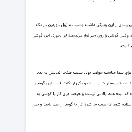
باید انتظار خیلی زیادی از این ویژگی داشته باشید. ماژول دوربین در یک
ود وقتی گوشی را روی میز قرار می‌دهید لق نخورد. این گوشی
 کارت.
 می‌گردید قطعا برای شما مناسب خواهد بود. نسبت صفحه نمایش به بدنه
 این رنج حاشیه کمتری دارد. صفحه نمایش این گوشی از جنس IPS LCD است. کیفیت صفحه نمایش بسیار خوب است و یکی از نکات قوت این گوشی
ار به حالت استاندارد نزدیک هستند و وضوح بالایی را نیز شاهد هستیم. میزان روشنایی نیز حدود ۵۵۰ نیت است که البته عدد بالایی نیست و هرچند برای کار با گوشی به
 در نور زیاد (مثلا زیر نور خورشید) ممکن است کمی دچار مشکل شوید. نرخ نوسازی صفحه می‌تواند تا ۹۰ هرتز هم تنظیم شود که سبب می‌شود کار با گوشی راحت باشد و حین