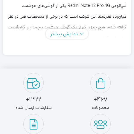
شیائومی Redmi Note 12 Pro 4G یکی از گوشی‌های هوشمند
میان‌رده قدرتمند این شرکت است که در برخی از مشخصات فنی در نظر
گرفته شده، هیچ چیزی کم از یک گوشی هوشمند پرچمدار و گران‌قیمت
نمایش بیشتر
ندارد. این گوشی به صفحه‌نمایش با ابعاد 6.67 اینچ و رزولوشن
1080×2400 پیکسل از نوع امولد مجهز شده است. صفحه‌نمایشی
بسیار با‌کیفیت که با ارائه نرخ بروزرسانی 120 هرتز و روشنایی 1100
نیت (nits)، کیفیتی در حد و اندازه گوشی‌های پرچمدار ارائه می‌کند.
دوربین اصلی 108 مگاپیکسل هم به‌خوبی تمام توقعات شما را برای
عکاسی در نور روز و نور شب بر‌آورده می‌کند. سنسور 8 مگاپیکسل فوق
1322+
467+
عریض برای ثبت تصاویر با زاویه دید گسترده، سنسور 2 مگاپیکسل
محصولات
سفارشات ارسال شده
ماکرو برای ثبت تصاویر از فاصله نزدیک و سنسور 2 مگاپیکسل سنجش
عمق هم این گوشی هوشمند را همراهی می‌کنند. دوربین سلفی 16