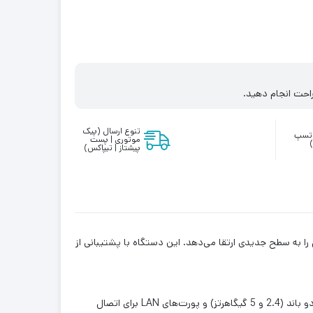
احت انجام دهید.
تنوع ارسال (پیک
واتسپ
موتوری | پست
پیشتاز | تیپاکس)
 و کارایی بالا، سرعت و کیفیت اتصال را به سطح جدیدی ارتقا می‌دهد. این دستگاه با پشتیبانی از
ویژگی‌های کلیدی مودم شامل سرعت دانلود فوق‌العاده تا چندین گیگابیت بر ثانیه، قابلیت اتصال همزمان چندین دستگاه از طریق وای‌فای دو باند (2.4 و 5 گیگاهرتز) و پورت‌های LAN برای اتصال