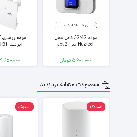
گارانتی 36ماهه هایپرسل
مودم 3G/4G قابل حمل
م
Naztech مدل Jet 2
ایرانسلTF-i120 B1
۵,۶۰۰,۰۰۰
تومان
۹,۴۵۰,۰۰۰
محصولات مشابه پربازدید
استوک
استوک