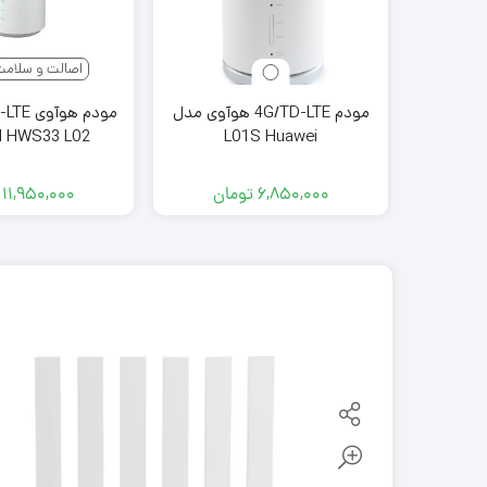
اصالت و سلامت
مودم 4G/TD-LTE هوآوی مدل
مودم هو
 HWS33 L02
L01S Huawei
۶,۸۵۰,۰۰۰
تومان
۱۱,۹۵۰,۰۰۰