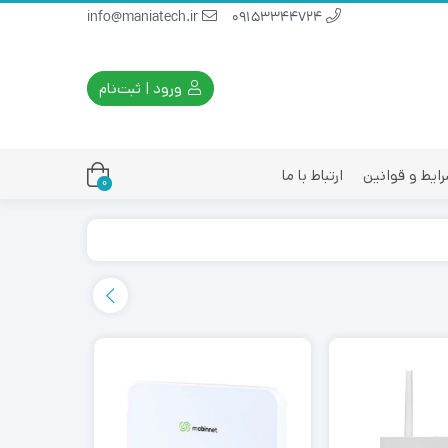
info@maniatech.ir
09153344724
ورود | ثبت‌نام
ایط و قوانین
ارتباط با ما
0