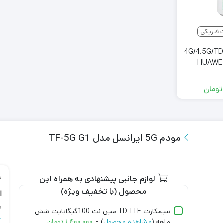
 فیزیکی
آوی 4G/4.5G/TD-LTE
HUAWEI
تومان
مودم 5G ایرانسل مدل TF-5G G1
لوازم جانبی پیشنهادی به همراه این
محصول (با تخفیف ویژه)
سیمکارت TD-LTE مبین نت 100گیگابایت شش
E
ماهه (
مشاهده محصول
) -
۱,۴۰۰,۰۰۰
تومان