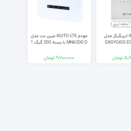
اصالت
مودم 4G LTE ایزیگیگز مدل
مودم 4G/TD-LTE مبین نت مدل
EASYGIGS E
MN6200 D با بسته 200 گیگ 1
لینک مدل M
351
ساله
۵,۸
تومان
۹,۷۰۰,۰۰۰
تومان
۰۰۰