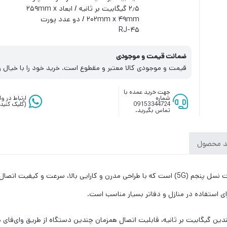
۲٫۵ گیگابیت بر ثانیه / ابعاد ۲۵۹mm x
۲۰۲mm x ۴۹mm / دو عدد پورت
RJ-۴۵
ضمانت قیمت و موجودی
قیمت و موجودی کالا معتبر و مقطوع است. خرید خود را با خیال ر
جهت خرید عمده با
شماره
ارتباط در 
09153344724
(کلیک کنید)
تماس بگیرید.
د محصول
مودم TF-5G G1 یکی از بهترین گزینه‌ها برای اتصال به اینترنت نسل پنجم (5G) است که با طراحی مدرن