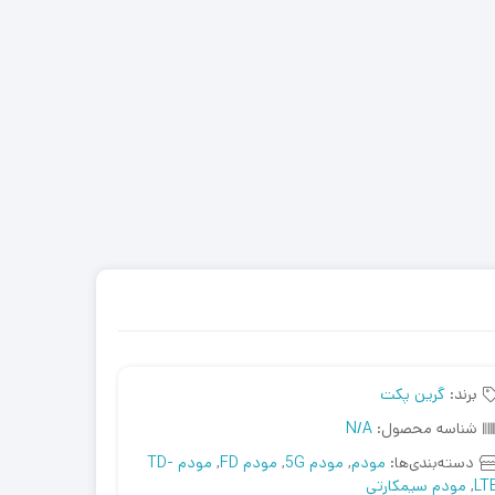
برند:
گرین پکت
شناسه محصول:
N/A
دسته‌بندی‌ها:
مودم
,
مودم 5G
,
مودم FD
,
مودم TD-
LT
,
مودم سیمکارتی