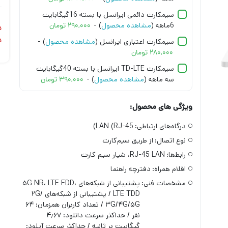
سیمکارت دائمی ایرانسل با بسته 16گیگابایت
6ماهه (
مشاهده محصول
) -
۲۹۰,۰۰۰
تومان
د
د
سیمکارت اعتباری ایرانسل (
مشاهده محصول
) -
۲۸۰,۰۰۰
تومان
سیمکارت TD-LTE ایرانسل با بسته 40گیگابایت
سه ماهه (
مشاهده محصول
) -
۳۹۰,۰۰۰
تومان
ویژگی های محصول:
درگاه‌های ارتباطی:
LAN (RJ-45)
نوع اتصال:
از طریق سیم‌کارت
رابط‌ها:
RJ-45 LAN، شیار سیم کارت
اقلام همراه:
دفترچه‌ راهنما
مشخصات فنی:
پشتیبانی از شبکه‌های ۵G NR، LTE FDD،
LTE TDD / پشتیبانی از شبکه‌های ۲G/
۳G/۴G/۵G / تعداد کاربران همزمان: ۶۴
نفر / حداکثر سرعت دانلود: ۴٫۶۷
گیگابیت بر ثانیه / حداکثر سرعت آپلود: