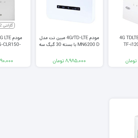
گارانتی 12ماهه ایزی
ودم رومیزی 4G TDLTE
مودم 4G/TD-LTE مبین نت مدل
MN6200 D با بسته 30 گیگ سه
G-CLR150-
ماهه
1S
تومان
۸,۹۸۵,۰۰۰
تومان
۹۰,۰۰۰