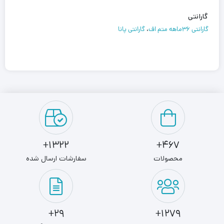
گارانتی
گارانتی 36ماهه متم اف
،
گارانتی پانا
1322+
467+
محصولات
سفارشات ارسال شده
29+
1279+