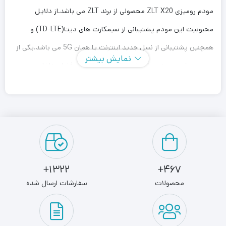
مودم رومیزی ZLT X20 محصولی از برند ZLT می باشد.از دلایل
محبوبیت این مودم پشتیبانی از سیمکارت های دیتا(TD-LTE) و
همچنین پشتیبانی از نسل جدید اینترنت یا همان 5G می باشد.یکی از
نمایش بیشتر
پرسرعت ترین مودم هایی است که می توانید در فضای داخلی
استفاده کنید.این مودم برای فضای صنعتی و خانگی مناسب می
باشد.با بهره گیری از تکنولوژی CAT 12 و پهنای باند 1200مگابیت بر
ثانیه برای دانلود و 300 مگ آپلود به شما امکان این را میدهد که در
مواردی مانند گیمینگ ترید ارز دیجیتال بورس و غیره همیشه پیشتاز
باشید.دارای وای فای باند 2.4 و 5 گیگاهرتز می باشد.یکی از سوالات
1322+
467+
پرتکرار مشتریان در مورد مودم های 5G همانند X20 این است که با
محصولات
سفارشات ارسال شده
توجه به نبود سیگنال 5G و نبود دکل های 5G به طور کامل حتی در
کلان شهرها،چه توجیهی برای خرید این مودم می باشد؟ در جواب باید