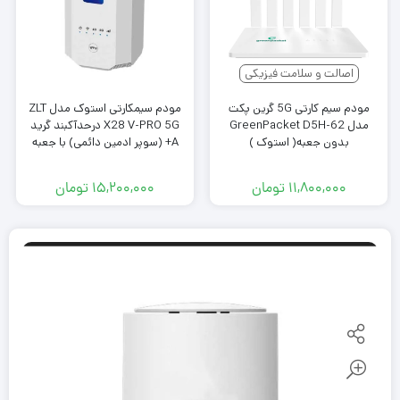
اصالت و سلامت فیزیکی
مودم سیم کارتی 5G گرین پکت
مودم سیمکارتی استوک مدل ZLT
مدل GreenPacket D5H-62
X28 V-PRO 5G درحدآکبند گرید
بدون جعبه( استوک )
A+ (سوپر ادمین دائمی) با جعبه
اورجینال
۱۱,۸۰۰,۰۰۰
تومان
۱۵,۲۰۰,۰۰۰
تومان