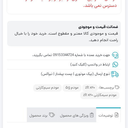
دسترس نمی باشد.
ضمانت قیمت و موجودی
قیمت و موجودی کالا معتبر و مقطوع است. خرید خود را با خیال
راحت انجام دهید.
جهت خرید عمده با شماره 09153344724 تماس بگیرید.
ارتباط در واتسپ (کلیک کنید)
تنوع ارسال (پیک موتوری | پست پیشتاز | تیپاکس)
برچسب‌ها:
zlt x20
مودم 5g
مودم سیم‌کارتی
مودم سیمکارتی zlt x20
توضیحات
ویژگی های محصول
برند محصول