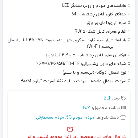
قابلیت‌های مودم و روتر:
نشانگر LED
حداکثر کاربر قابل پشتیبانی:
64
منبع انرژی:
آداپتور برق
اقلام همراه:
کابل شبکه RJ۴۵
رابط‌ها:
شیار سیم کارت میکرو , چهار عدد پورت RJ-۴۵ LAN , اتصال
بی‌سیم (Wi-Fi)
فرکانس های قابل پشتیبانی:
۵ و ۲.۴ گیگاهرتز
شبکه های قابل پشتیبانی:
۲G/۳G/۴G/۵G/TD-LTE
نوع اتصال:
دوگانه (بی‌سیم و با سیم)
سرعت انتقال داده‌ها:
سرعت دانلود ۱.۵Gسرعت آپلود ۴۰۰M
برند:
ZLT
شناسه محصول:
N/A
دسته‌بندی‌ها:
مودم
,
مودم 5G
,
مودم سیمکارتی
در حال حاضر این محصول در انبار موجود نیست و در