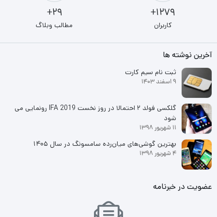
بگوییم که این سری از مودم ها با توجه به گین بالای آنتن های داخلی
29+
1279+
این مودم و پردانده CPU و رام قوی به شما این قابلیت را می دهد که
کاربران
مطالب وبلاگ
با استفاده از یک سیمکارت 4G پهنای باند بیشتری نسبت به بقیه
آخرین نوشته ها
مودم های 4G دریافت نمایید. با کمی آینده نگری و با توجه به عمر
ثبت نام سیم کارت
بالای مودم ها و ورود تکنولوژی های جدبد مانند 5G شما می توانید با
9 اسفند 1403
خرید یک مودم تا چندین سال نسبت به تکنولوژی روز دنیا همگام
باشید و نیاز به بروزرسانی مودم نداشته باشید.
گلکسی فولد ۲ احتمالا در روز نخست IFA 2019 رونمایی می
شود
11 شهریور 1398
بهترین گوشی‌های میان‌رده سامسونگ در سال ۱۴۰۵
4 شهریور 1398
عضویت در خبرنامه