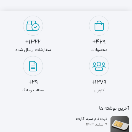
1322+
469+
محصولات
سفارشات ارسال شده
29+
1279+
کاربران
مطالب وبلاگ
آخرین نوشته ها
ثبت نام سیم کارت
9 اسفند 1403