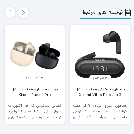
نوشته های مرتبط
20 آذر 1402
15 آذر 1402
هندزفری بلوتوثی شیائومی مدل
بهترین هندزفری شیائومی مدل
Xiaomi Buds 4 Pro
Xiaomi Mibro Earbuds 3
هدفون میبرو ایربادز 3 از جمله
کمپانی شیائومی که هم اکنون به
تولیدات برتر شرکت شیائومی
عنوان یکی از قطب‌های تکنولوژی
به‌‌حساب می‌آید که دارای
در دنیا محسوب می‌شود، هندزفری
قابلیت‌های مختلف از جمله مقاوم
بلوتوثی شیائومی Buds 4 Pro ...
دربرابر ...