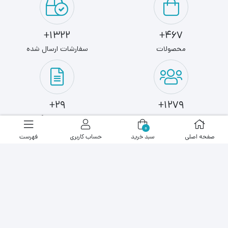
1322+
467+
محصولات
سفارشات ارسال شده
29+
1279+
کاربران
مطالب وبلاگ
0
صفحه اصلی
سبد خرید
حساب کاربری
فهرست
آخرین نوشته ها
نوشته ای پیدا نشد!
عضویت در خبرنامه