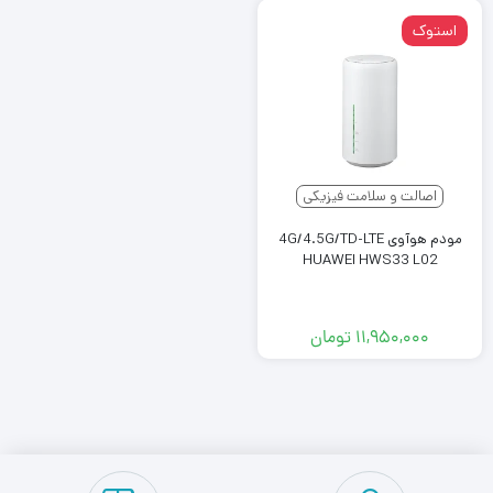
استوک
اصالت و سلامت فیزیکی
مودم هوآوی 4G/4.5G/TD-LTE
HUAWEI HWS33 L02
۱۱,۹۵۰,۰۰۰
تومان
2
1