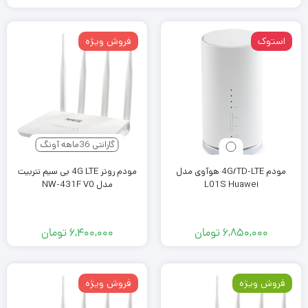
استوک
فروش ویژه
گارانتی 36ماهه آونگ
مودم 4G/TD-LTE هوآوی مدل
مودم روتر 4G LTE بی سیم نتربیت
L01S Huawei
مدل NW-431F V0
۶,۸۵۰,۰۰۰
تومان
۶,۴۰۰,۰۰۰
تومان
فروش ویژه
فروش ویژه