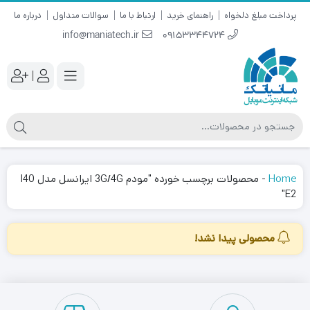
پرداخت مبلغ دلخواه
راهنمای خرید
ارتباط با ما
سوالات متداول
درباره ما
info@maniatech.ir
09153344724
|
Home
-
محصولات برچسب خورده "مودم 3G/4G ایرانسل مدل I40
E2"
محصولی پیدا نشد!