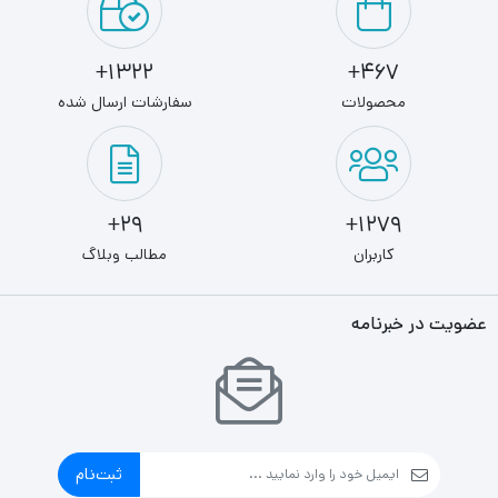
1322+
467+
محصولات
سفارشات ارسال شده
29+
1279+
کاربران
مطالب وبلاگ
عضویت در خبرنامه
ثبت‌نام