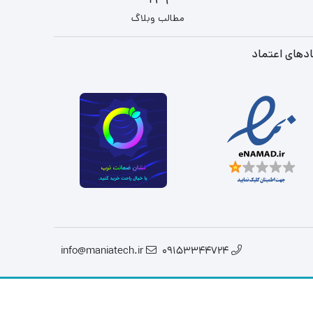
29+
مطالب وبلاگ
دهای اعتماد
info@maniatech.ir
09153344724