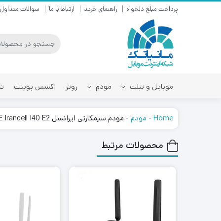
پرداخت مبلغ دلخواه
راهنمای خرید
ارتباط با ما
سوالات متداول
موبایل و تبلت
مودم
روتر
اکسس پوینت
تق
Home
-
مودم
-
مودم سیمکارتی ایرانسل LTE Irancell I40 E2
محصولات مرتبط