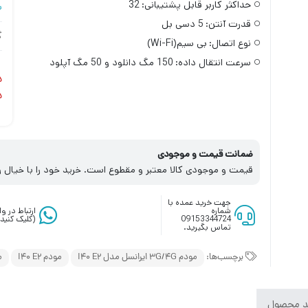
حداکثر کاربر قابل پشتیبانی:
32
س
قدرت آنتن:
5 دسی بل
گ
نوع اتصال:
بی سیم(Wi-Fi)
سرعت انتقال داده:
150 مگ دانلود و 50 مگ آپلود
د
د
ضمانت قیمت و موجودی
قیمت و موجودی کالا معتبر و مقطوع است. خرید خود را با خیال ر
جهت خرید عمده با
شماره
ارتباط در 
09153344724
(کلیک کنید)
تماس بگیرید.
برچسب‌ها:
مودم 3G/4G ایرانسل مدل I40 E2
مودم I40 E2
م
د محصول