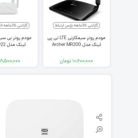
گارانتی 36ماهه پارس ارتباط
گارانتی 36ماهه الماس ایرانیان
مودم روتر سیمکارتی LTE تی پی
لینک مدل Archer MR200
لینک مدل DWR-M922
۱۰,۶۰۰,۰۰۰
تومان
۸,۵۰۰,۰۰۰