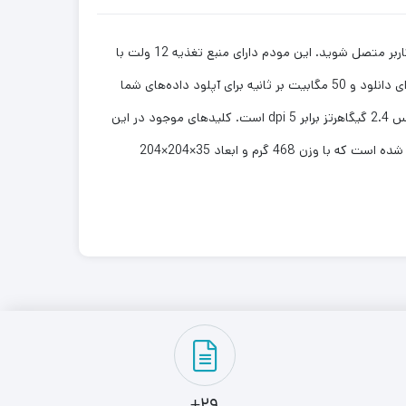
مودم ایرانسل مدل FD i40 E2با قابلیت پشتیبانی از شبکه 2G/3G/4G، این امکان را برای شما فراهم می‌کند که بتوانید به طور همزمان با 32کاربر متصل شوید. این مودم دارای منبع تغذیه 12 ولت با
جریان 1 آمپر است و عملکرد خوبی دارد. همچنین، از 4 درگاه RJ45 نیز برخوردار است و با آنتن‌دهی و سرعت مناسب 150 مگابیت بر ثانیه برای دانلود و 50 مگابیت بر ثانیه برای آپلود داده‌های شما
مناسب است. سیم‌کارت تعبیه‌شده در این مودم از نوع 2FF USIM است و دارای آنتن‌دهی با سرعت LTE برابر dpi 5/5 و شبکه وای‌فای با فرکانس 2.4 گیگاهرتز برابر dpi 5 است. کلیدهای موجود در این
مودم عبارتند از: On/Off، Reset و WPSکه مجهز به مود عملیاتی Bridge، NATو Routerنیز است. ساختار بدنه‌ی این مودم به گونه‌ای طراحی شده است که با وزن 468 گرم و ابعاد 35×204×204