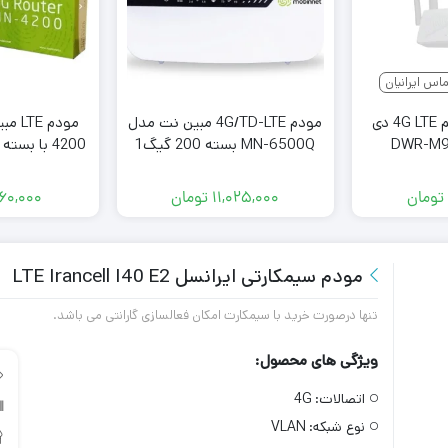
مودم روتر بی سیم 4G LTE دی
مودم 4G/TD-LTE مبین نت مدل
MN-6500Q بسته 200 گیگ1
4200 با بسته 30 گیگ سه ماهه
ساله
تومان
۱۱,۰۲۵,۰۰۰
تومان
۶۰,۰۰۰
مودم سیمکارتی ایرانسل LTE Irancell I40 E2
تنها درصورت خرید با سیمکارت امکان فعالسازی گارانتی می باشد.
ویژگی های محصول:
اتصالات:
4G
نوع شبکه:
VLAN