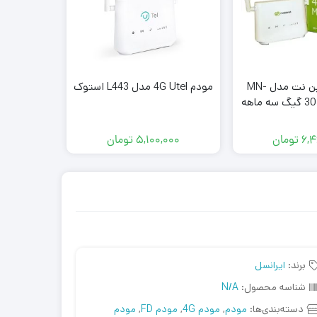
اصالت
مودم LTE مبین نت مدل MN-
مودم 4G Utel مدل L443 استوک
لینک مدل M
۶,۴
تومان
۵,۱۰۰,۰۰۰
تومان
۰۰۰
برند:
ایرانسل
شناسه محصول:
N/A
دسته‌بندی‌ها:
مودم
,
مودم 4G
,
مودم FD
,
مودم