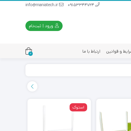
info@maniatech.ir
09153344724
ورود | ثبت‌نام
ایط و قوانین
ارتباط با ما
0
استوک