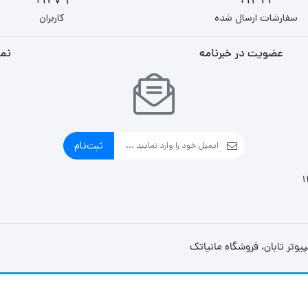
1279+
1322+
سفارشات ارسال شده
کاربران
عضویت در خبرنامه
نما
ثبت‌نام