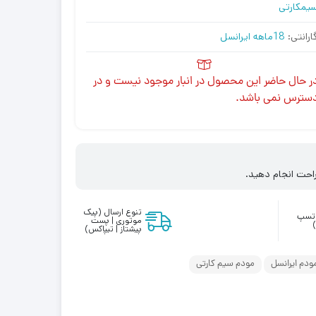
یمکارتی
ارانتی:
18ماهه ایرانسل
ر حال حاضر این محصول در انبار موجود نیست و در
سترس نمی باشد.
احت انجام دهید.
تنوع ارسال (پیک
واتسپ
موتوری | پست
پیشتاز | تیپاکس)
ودم ایرانسل
مودم سیم کارتی