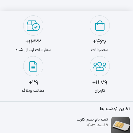
گوشی قاب پشتی از جنس پلاستیک دارد و قاب جلویی آن را شیشه
پوشانده که البته جلوه‌ی زیبایی به گوشی داده است. این محصول
سامسونگ با نسخه 11 از سیستم‌عامل اندروید روانه بازار شده است تا
از هر نظر گوشی مدرن به‌حساب بیاید. صفحه‌نمایش استفاده‌شده در
1322+
467+
این گوشی 6.5 اینچ با رزولوشن FullHD+ است که با استفاده از فناوری
محصولات
سفارشات ارسال شده
Super AMOLED و پنل OLED تصاویر شفاف و بی‌نظیری را به نمایش
می‌گذارد. این صفحه‌نمایش در هر اینچ 407 پیکسل را نشان می‌دهد
که این یعنی جزئیات و وضوح تصویر عالی است. همچنین روکش این
29+
1279+
نمایشگر لایه‌ی محافظ Corning Gorilla Glass است که از خط‌وخش و
کاربران
مطالب وبلاگ
ضربه جلوگیری می‌کند. تراشه‌ی این محصول، Snapdragon 778G 5G
آخرین نوشته ها
از تراشه‌های 6 نانومتری سامسونگ است که به همراه 8 گیگابایت رم
ثبت نام سیم کارت
عرضه می‌شود. تراشه‌ی گرافیکی Adreno 642L هم برای پخش ویدئو و
9 اسفند 1403
بازی مناسب است. این نسخه از گوشی با حافظه 256 گیگابایتی عرضه