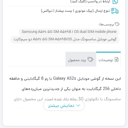
ارتباط در واتسپ (کلیک کنید)
تنوع ارسال (پیک موتوری | پست پیشتاز | تیپاکس)
برچسب‌ها:
Samsung A52s 5G SM-A528B / DS dual SIM mobile phone
گوشی موبایل سامسونگ مدل A52s 5G SM-A528B/DS دو سیم‌کارت
توضیحات
برند محصول
این نسخه از گوشی موبایل Galaxy A52s با رم 8 گیگابایتی و حافظه
داخلی 256 گیگابایت به عنوان یکی از جدیدترین میان‌رده‌های
سامسونگ با تکنولوژی 5G روانه بازار شده است. این محصول دارای
نمایش بیشتر
صفحه‌نمایش سوپر آمولد است و ظاهر زیبایی دارد. سامسونگ تلاش
کرده است حاشیه را در این تولید جدید خود تا حد امکان کم کند. این