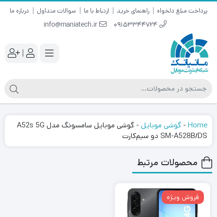
پرداخت مبلغ دلخواه
راهنمای خرید
ارتباط با ما
سوالات متداول
درباره ما
info@maniatech.ir
09153344724
|
Home
-
گوشی موبایل
-
گوشی موبایل سامسونگ مدل A52s 5G
SM-A528B/DS دو سیم‌کارت
محصولات مرتبط
فروش ویژه