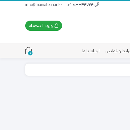
info@maniatech.ir
09153344724
ورود | ثبت‌نام
ایط و قوانین
ارتباط با ما
0