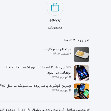
467+
محصولات
آخرین نوشته ها
ثبت نام سیم کارت
9 اسفند 1403
گلکسی فولد ۲ احتمالا در روز نخست IFA 2019
رونمایی می شود
11 شهریور 1398
بهترین گوشی‌های میان‌رده سامسونگ در سال ۱۴۰۵
4 شهریور 1398
مشهد، سازمان آب نبش شهید صادقی 19 مقابل مجتمع کامپیوتر تابان، فروشگاه مانیاتک