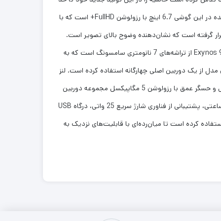
امکان کم کند. قاب پشتی و فریم این گوشی از جنس پلاستیک تهیه شده و قاب جلویی آن را شیشه پوشانده است. صفحه‌نمایش استفاده‌شده در این گوشی 6.7 اینچ با رزولوشن FullHD+ است که با
Super AM تصاویر شفاف و بی‌نظیری را به نمایش می‌گذارد. در هر پیکسل از این صفحه‌نمایش، 394 پیکسل قرار گرفته است که نشان‌دهنده وضوح بالای تصویر است.
همچنین روکش این نمایشگر لایه‌ی محافظ Corning Gorilla Glass است که از خط‌وخش و ضربه جلوگیری می‌کند. تراشه‌ی این محصول، Exynos 9825 از تراشه‌های 7 نانومتری سامسونگ است که به
است. شرکت سامسونگ برای این مدل از یک دوربین اصلی چهارگانه استفاده کرده است. لنز
عریض (Wide) با رزولوشن 64 مگاپیکسل، لنز فوق عریض (Ultrawide) با رزولوشن 12 مگاپیکسل، لنز ماکرو (Macro) با رزولوشن 5 مگاپیکسل و حسگر عمق با رزولوشن 5 مگاپیکسل مجموعه دوربین
Galaxy M62 را تشکیل می‌دهند.دوربین سلفی 32مگاپیکسلی هم در قاب جلویی این گوشی به کار گرفته شده است. باتری 7000 میلی‌آمپرساعتی، پشتیبانی از فناوری شارژ سریع 25 واتی، درگاه USB
فاده کرده است تا میان‌رده‌ای با قابلیت‌های نزدیک به