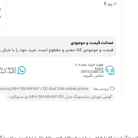
رم:
8
د
د
ضمانت قیمت و موجودی
قیمت و موجودی کالا معتبر و مقطوع است. خرید خود را با خیال ر
جهت خرید عمده با
شماره
ارتباط در 
09153344724
(کلیک کنید)
تماس بگیرید.
برچسب‌ها:
msung M62 SM-M625F / DS dual SIM mobile phone
گوشی موبایل سامسونگ مدل M62 SM-M625F/DS دو سیم‌کارت
ه‌های جدید شرکت سامسونگ است که با طراحی زیبا و سخت‌افزار قوی روانه بازار شده است.