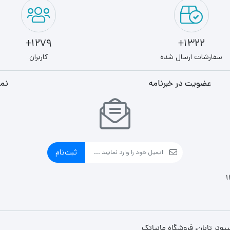
1279+
1322+
سفارشات ارسال شده
کاربران
عضویت در خبرنامه
نما
ثبت‌نام