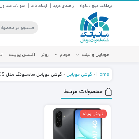
پرداخت مبلغ دلخواه
راهنمای خرید
ارتباط با ما
سوالات متداول
موبایل و تبلت
مودم
روتر
اکسس پوینت
تق
Home
-
گوشی موبایل
-
گوشی موبایل سامسونگ مدل M62 SM-M625F/DS دو سیم‌کارت
محصولات مرتبط
فروش ویژه