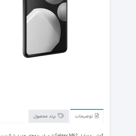
توضیحات
برند محصول
گوشی موبایل Galaxy M62 از میان رد