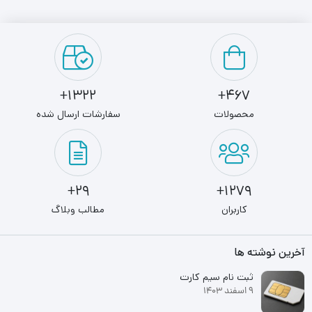
1322+
467+
محصولات
سفارشات ارسال شده
29+
1279+
کاربران
مطالب وبلاگ
آخرین نوشته ها
ثبت نام سیم کارت
9 اسفند 1403