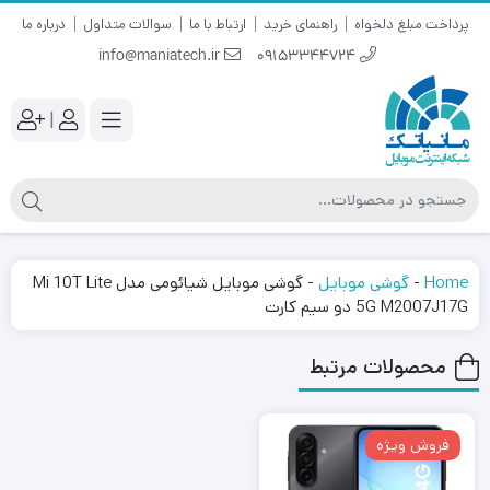
پرداخت مبلغ دلخواه
راهنمای خرید
ارتباط با ما
سوالات متداول
درباره ما
info@maniatech.ir
09153344724
|
Home
-
گوشی موبایل
-
گوشی موبایل شیائومی مدل Mi 10T Lite
5G M2007J17G دو سیم‌ کارت
محصولات مرتبط
فروش ویژه