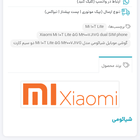
ارتباط در واتسپ (کلیک کنید)
تنوع ارسال (پیک موتوری | پست پیشتاز | تیپاکس)
برچسب‌ها:
Mi 10T Lite
Xiaomi Mi 10T Lite 5G M2007J17G dual SIM phone
گوشی موبایل شیائومی مدل Mi 10T Lite 5G M2007J17G دو سیم‌ کارت
برند محصول
شیائومی